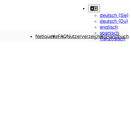
deutsch (Sie)
deutsch (Du)
englisch
spanisch
Netiquette
FAQ
Nutzerverzeichnis
Handbuch
französisch